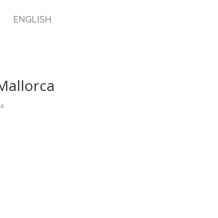
O
ENGLISH
Mallorca
da