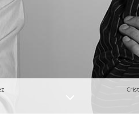
ez
Cris
3