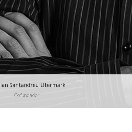
tian Santandreu Utermark
Cofundador