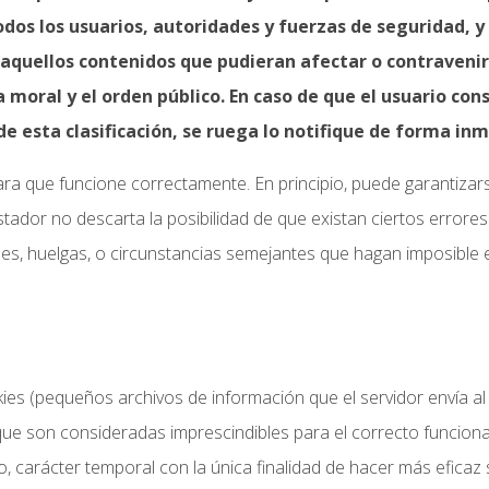
todos los usuarios, autoridades y fuerzas de seguridad, 
aquellos contenidos que pudieran afectar o contravenir 
a moral y el orden público. En caso de que el usuario con
e esta clasificación, se ruega lo notifique de forma inm
ara que funcione correctamente. En principio, puede garantizar
restador no descarta la posibilidad de que existan ciertos erro
es, huelgas, o circunstancias semejantes que hagan imposible e
okies (pequeños archivos de información que el servidor envía a
ue son consideradas imprescindibles para el correcto funcionami
so, carácter temporal con la única finalidad de hacer más eficaz