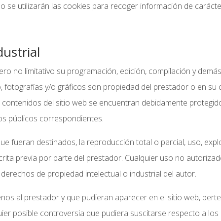
so se utilizarán las cookies para recoger información de carácte
dustrial
o pero no limitativo su programación, edición, compilación y de
o, fotografías y/o gráficos son propiedad del prestador o en su
 contenidos del sitio web se encuentran debidamente protegido
tros públicos correspondientes.
e fueran destinados, la reproducción total o parcial, uso, explo
crita previa por parte del prestador. Cualquier uso no autoriza
erechos de propiedad intelectual o industrial del autor.
jenos al prestador y que pudieran aparecer en el sitio web, pert
ier posible controversia que pudiera suscitarse respecto a los